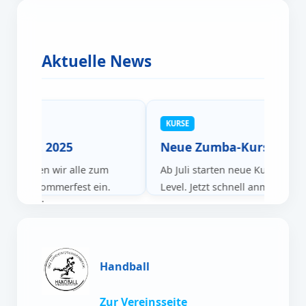
Aktuelle News
KURSE
rfest 2025
Neue Zumba-Kurse
uni laden wir alle zum
Ab Juli starten neue Kurse für all
nellen Sommerfest ein.
Level. Jetzt schnell anmelden!
nd Spaß!
Handball
Zur Vereinsseite